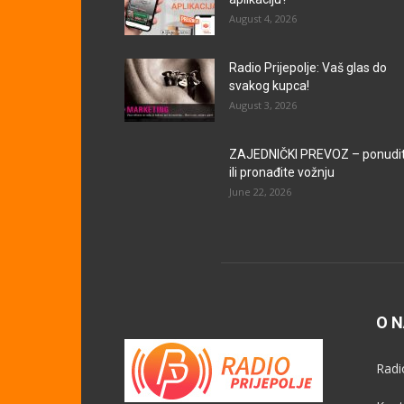
August 4, 2026
Radio Prijepolje: Vaš glas do
svakog kupca!
August 3, 2026
ZAJEDNIČKI PREVOZ – ponudi
ili pronađite vožnju
June 22, 2026
O 
Radi