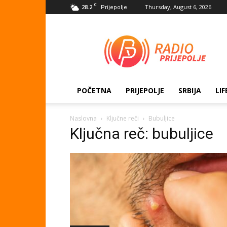
C
28.2
Thursday, August 6, 2026
Prijepolje
Radio
Prijepolje
POČETNA
PRIJEPOLJE
SRBIJA
LIF
Naslovna
Ključne reči
Bubuljice
Ključna reč: bubuljice