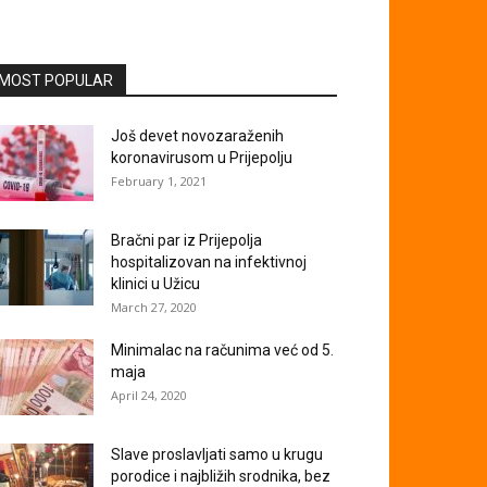
MOST POPULAR
Još devet novozaraženih
koronavirusom u Prijepolju
February 1, 2021
Bračni par iz Prijepolja
hospitalizovan na infektivnoj
klinici u Užicu
March 27, 2020
Minimalac na računima već od 5.
maja
April 24, 2020
Slave proslavljati samo u krugu
porodice i najbližih srodnika, bez