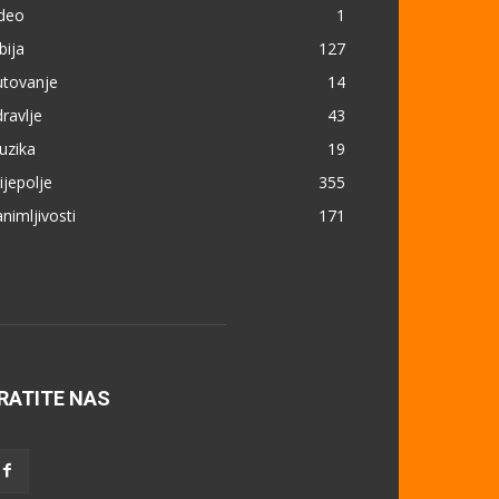
ideo
1
bija
127
utovanje
14
ravlje
43
uzika
19
ijepolje
355
nimljivosti
171
RATITE NAS