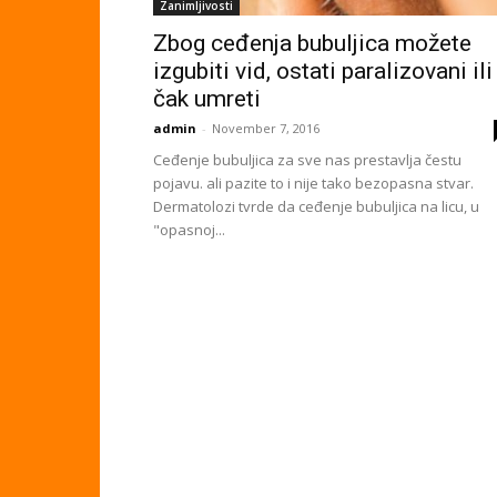
Zanimljivosti
Zbog ceđenja bubuljica možete
izgubiti vid, ostati paralizovani ili
čak umreti
admin
-
November 7, 2016
Ceđenje bubuljica za sve nas prestavlja čestu
pojavu. ali pazite to i nije tako bezopasna stvar.
Dermatolozi tvrde da ceđenje bubuljica na licu, u
"opasnoj...