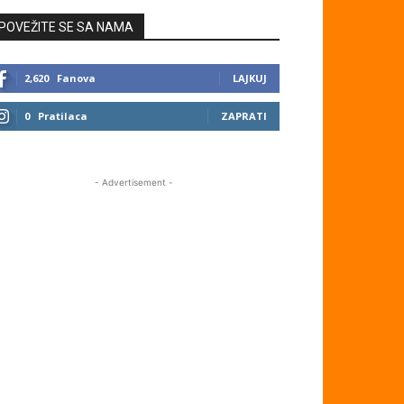
POVEŽITE SE SA NAMA
2,620
Fanova
LAJKUJ
0
Pratilaca
ZAPRATI
- Advertisement -