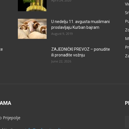
April 24, 2020
V
Sr
P
U nedelju 11. avgusta muslimani
proslavljaju Kurban bajram
Zd
August 9, 2019
M
Pr
te
ZAJEDNIČKI PREVOZ – ponudite
ili pronađite vožnju
Za
June 22, 2026
NAMA
P
o Prijepolje