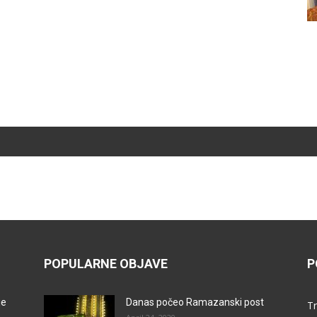
POPULARNE OBJAVE
P
je
Danas počeo Ramazanski post
Tr