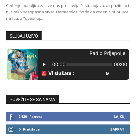
Ceđenje bubuljica za sve nas prestavlja čestu pojavu. ali pazite to i
nije tako bezopasna stvar. Dermatolozi tvrde da ceđenje bubuljica
na licu, u "opasnoj...
SLUŠAJ UŽIVO
POVEŽITE SE SA NAMA
2,620
Fanova
LAJKUJ
0
Pratilaca
ZAPRATI