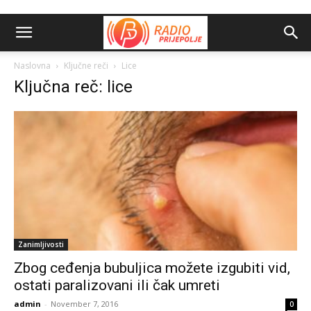
Naslovna
Ključne reči
Lice
Ključna reč: lice
Zanimljivosti
Zbog ceđenja bubuljica možete izgubiti vid,
ostati paralizovani ili čak umreti
admin
-
November 7, 2016
0