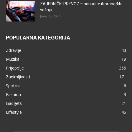
ZAJEDNIČKI PREVOZ – ponudite ili pronađite
vožnju
June 22, 2026
POPULARNA KATEGORIJA
Zdravlje
43
Muzika
19
Prijepolje
355
Zanimljivosti
171
Spotovi
6
Fashion
3
Gadgets
21
Lifestyle
45