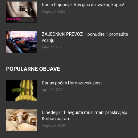
Radio Prijepolje: Vaš glas do svakog kupca!
August 3, 2026
ZAJEDNIČKI PREVOZ – ponudite ili pronađite
vožnju
June 22, 2026
POPULARNE OBJAVE
Danas počeo Ramazanski post
April 24, 2020
U nedelju 11. avgusta muslimani proslavljaju
Kurban bajram
August 9, 2019