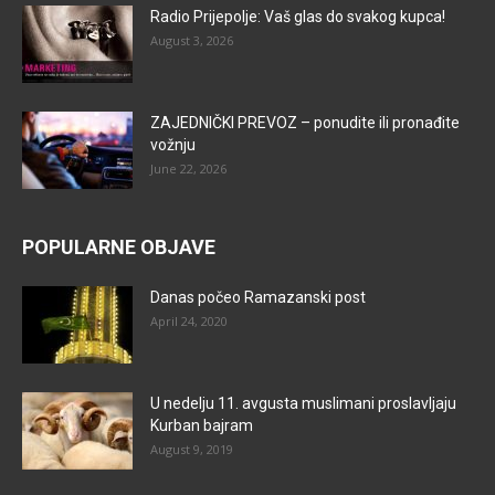
Radio Prijepolje: Vaš glas do svakog kupca!
August 3, 2026
ZAJEDNIČKI PREVOZ – ponudite ili pronađite
vožnju
June 22, 2026
POPULARNE OBJAVE
Danas počeo Ramazanski post
April 24, 2020
U nedelju 11. avgusta muslimani proslavljaju
Kurban bajram
August 9, 2019