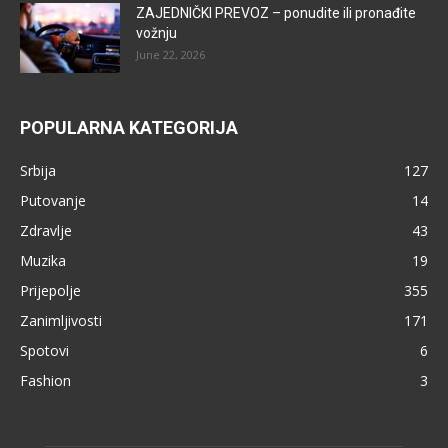
ZAJEDNIČKI PREVOZ – ponudite ili pronađite
vožnju
June 22, 2026
POPULARNA KATEGORIJA
Srbija
127
Putovanje
14
Zdravlje
43
Muzika
19
Prijepolje
355
Zanimljivosti
171
Spotovi
6
Fashion
3