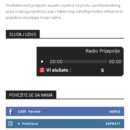
Produktivnost je ključni aspekt uspeha na poslu i profesionalnog
puta svakog pojedinca, kao i faktor koji određuje koliko efikasno ti
pojedinci obavljaju svoje radne...
SLUŠAJ UŽIVO
POVEŽITE SE SA NAMA
2,620
Fanova
LAJKUJ
0
Pratilaca
ZAPRATI