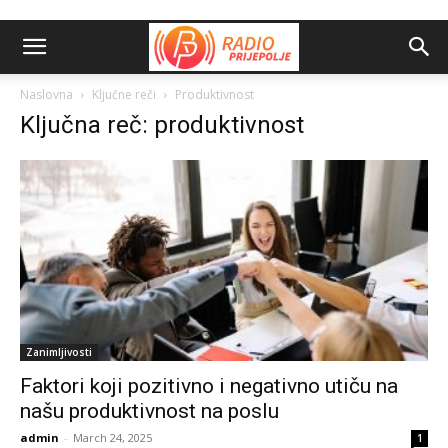
Naslovna
Ključne reči
Produktivnost
Ključna reč: produktivnost
Zanimljivosti
Faktori koji pozitivno i negativno utiču na
našu produktivnost na poslu
admin
-
March 24, 2025
1