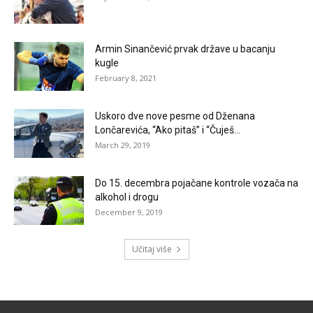
Armin Sinančević prvak države u bacanju
kugle
February 8, 2021
Uskoro dve nove pesme od Dženana
Lončarevića, “Ako pitaš” i “Čuješ...
March 29, 2019
Do 15. decembra pojačane kontrole vozača na
alkohol i drogu
December 9, 2019
Učitaj više