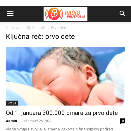
Naslovna
Ključne reči
Prvo dete
Ključna reč: prvo dete
Srbija
Od 1. januara 300.000 dinara za prvo dete
admin
-
December 25, 2021
0
Vlada Srbije usvojila je izmene Zakona o finansijskoj podršci