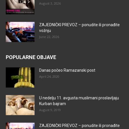
August 3, 2026
ZAJEDNIČKI PREVOZ – ponudite ili pronađite
vožnju
June 22, 2026
POPULARNE OBJAVE
Danas počeo Ramazanski post
April 24, 2020
U nedelju 11. avgusta muslimani proslavljaju
Kurban bajram
August 9, 2019
ZAJEDNIČKI PREVOZ – ponudite ili pronađite