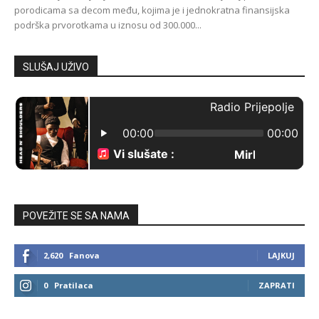
porodicama sa decom među, kojima je i jednokratna finansijska
podrška prvorotkama u iznosu od 300.000...
SLUŠAJ UŽIVO
POVEŽITE SE SA NAMA
2,620
Fanova
LAJKUJ
0
Pratilaca
ZAPRATI