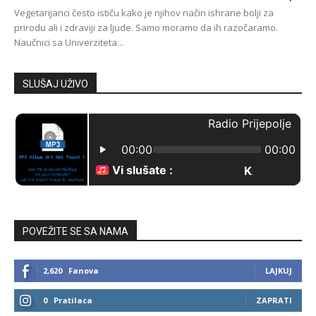
Vegetarijanci često ističu kako je njihov način ishrane bolji za
prirodu ali i zdraviji za ljude. Samo moramo da ih razočaramo.
Naučnici sa Univerziteta...
SLUŠAJ UŽIVO
POVEŽITE SE SA NAMA
2,620
Fanova
LAJKUJ
0
Pratilaca
ZAPRATI