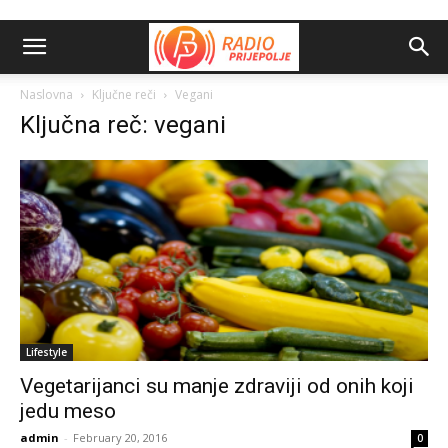
Naslovna
Ključne reči
Vegani
Ključna reč: vegani
Lifestyle
Vegetarijanci su manje zdraviji od onih koji
jedu meso
admin
-
February 20, 2016
0