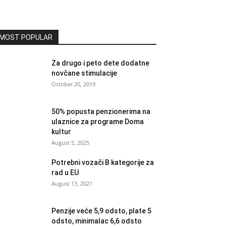
MOST POPULAR
Za drugo i peto dete dodatne
novčane stimulacije
October 20, 2019
50% popusta penzionerima na
ulaznice za programe Doma
kultur
August 5, 2025
Potrebni vozači B kategorije za
rad u EU
August 13, 2021
Penzije veće 5,9 odsto, plate 5
odsto, minimalac 6,6 odsto