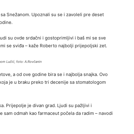
i sa Snežanom. Upoznali su se i zavoleli pre deset
godine.
udi su ovde srdačni i gostoprimljivi i baš mi se sve
i se sviđa – kaže Roberto najbolji prijepoljski zet.
nom Lučić, foto: A.Rovčanin
etove, a od ove godine bira se i najbolja snajka. Ovo
 koja je u braku preko tri decenije sa stomatologom
. Prijepolje je divan grad. Ljudi su pažljivi i
gde sam odmah kao farmaceut počela da radim – navodi