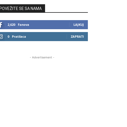
POVEŽITE SE SA NAMA
2,620
Fanova
LAJKUJ
0
Pratilaca
ZAPRATI
- Advertisement -