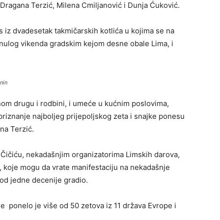
Dragana Terzić, Milena Cmiljanović i Dunja Ćuković.
is iz dvadesetak takmičarskih kotlića u kojima se na
se minulog vikenda gradskim kejom desne obale Lima, i
anin
om drugu i rodbini, i umeće u kućnim poslovima,
 priznanje najboljeg prijepoljskog zeta i snajke ponesu
na Terzić.
 Čičiću, nekadašnjim organizatorima Limskih darova,
, koje mogu da vrate manifestaciju na nekadašnje
 od jedne decenije gradio.
 je ponelo je više od 50 zetova iz 11 država Evrope i