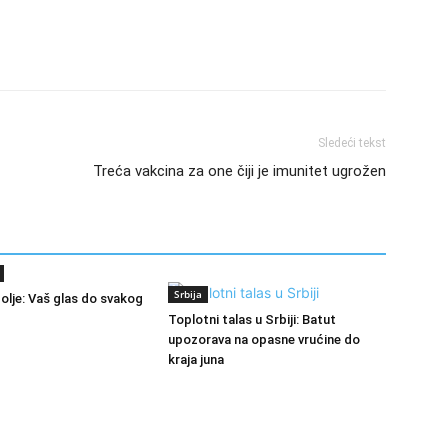
Sledeći tekst
Treća vakcina za one čiji je imunitet ugrožen
Srbija
polje: Vaš glas do svakog
Toplotni talas u Srbiji: Batut
upozorava na opasne vrućine do
kraja juna