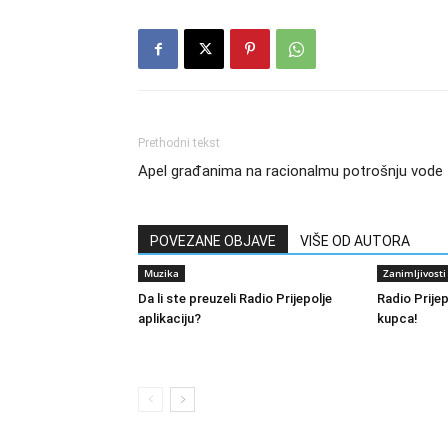
Prethodni tekst
Apel građanima na racionalmu potrošnju vode
POVEZANE OBJAVE
VIŠE OD AUTORA
Muzika
Zanimljivosti
Da li ste preuzeli Radio Prijepolje
Radio Prije
aplikaciju?
kupca!