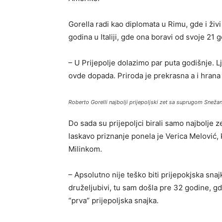
Gorella radi kao diplomata u Rimu, gde i živ
godina u Italiji, gde ona boravi od svoje 21 
– U Prijepolje dolazimo par puta godišnje. Lj
ovde dopada. Priroda je prekrasna a i hrana m
Roberto Gorelli najbolji prijepoljski zet sa suprugom Sneža
Do sada su prijepoljci birali samo najbolje z
laskavo priznanje ponela je Verica Melović,
Milinkom.
– Apsolutno nije teško biti prijepokjska snajka
druželjubivi, tu sam došla pre 32 godine, 
“prva” prijepoljska snajka.