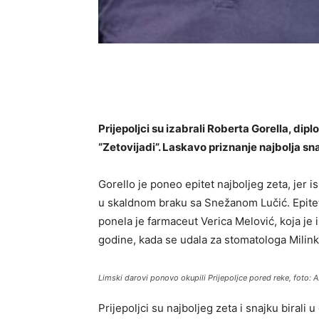
Prijepoljci su izabrali Roberta Gorella, dip
“Zetovijadi”. Laskavo priznanje najbolja sn
Gorello je poneo epitet najboljeg zeta, jer i
u skaldnom braku sa Snežanom Lučić. Epitet, 
ponela je farmaceut Verica Melović, koja je
godine, kada se udala za stomatologa Milink
Limski darovi ponovo okupili Prijepoljce pored reke, foto: 
Prijepoljci su najboljeg zeta i snajku birali 