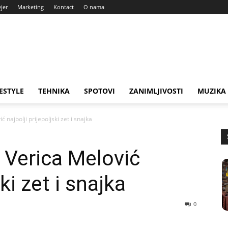
ejer
Marketing
Kontact
O nama
FESTYLE
TEHNIKA
SPOTOVI
ZANIMLJIVOSTI
MUZIKA
 najbolji prijepoljski zet i snajka
i Verica Melović
ski zet i snajka
0