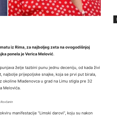
lomatu iz Rima, za najboljeg zeta na ovogodišnjoj
ajka ponela je Verica Melović
.
spunjava želje tazbini punu jednu deceniju, od kada živi
najbolje prijepoljske snajke, koja se prvi put birala,
 iz okoline Mladenovca u grad na Limu stigla pre 32
a Melovića.
A.Rovčanin
u okviru manifestacije “Limski darovi”, koju su nakon