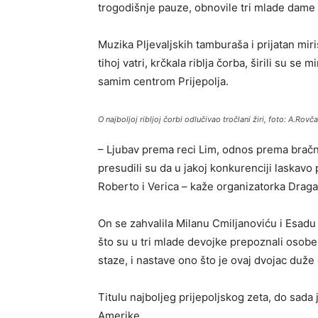
trogodišnje pauze, obnovile tri mlade dame 
Muzika Pljevaljskih tamburaša i prijatan mir
tihoj vatri, krčkala riblja čorba, širili su 
samim centrom Prijepolja.
O najboljoj ribljoj čorbi odlučivao tročlani žiri, foto: A.Rovč
– Ljubav prema reci Lim, odnos prema bračn
presudili su da u jakoj konkurenciji laskavo
Roberto i Verica – kaže organizatorka Draga
On se zahvalila Milanu Cmiljanoviću i Esadu
što su u tri mlade devojke prepoznali osobe
staze, i nastave ono što je ovaj dvojac duže
Titulu najboljeg prijepoljskog zeta, do sada
Amerike.