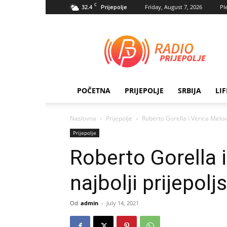
C
32.4
Friday, August 7, 2026
Pl
Prijepolje
Radio
Prijepolje
POČETNA
PRIJEPOLJE
SRBIJA
LI
Naslovna
Prijepolje
Roberto Gorella i Verica Melović
Prijepolje
Roberto Gorella 
najbolji prijepolj
Od
admin
-
July 14, 2021