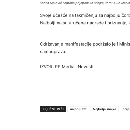
Verica Melović najbolja prijepoljska snajka, foto: A.Rovčanin
Svoje učešće na takmičenju za najbolju čorb
Najboljima su uručene nagrade i priznanja, 
Održavanje manifestacije podržalo je i Minis
samouprava.
IZVOR: PP Media i Novosti
KLJUČNE REČI
najbolji zet
Najbolja snajka
prije