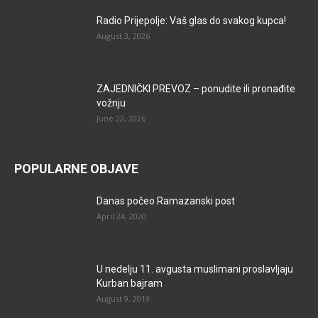
Radio Prijepolje: Vaš glas do svakog kupca!
August 3, 2026
ZAJEDNIČKI PREVOZ – ponudite ili pronađite
vožnju
June 22, 2026
POPULARNE OBJAVE
Danas počeo Ramazanski post
April 24, 2020
U nedelju 11. avgusta muslimani proslavljaju
Kurban bajram
August 9, 2019