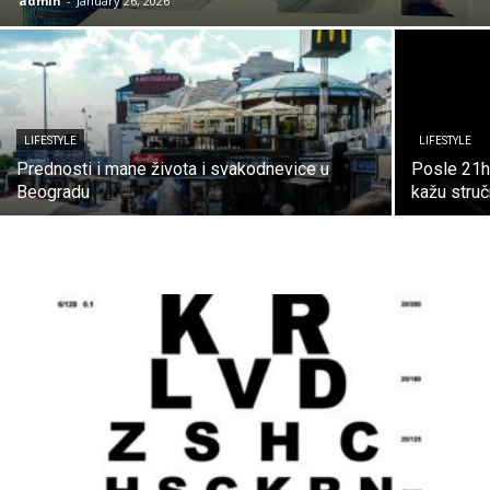
admin
-
January 26, 2026
LIFESTYLE
LIFESTYLE
Prednosti i mane života i svakodnevice u
Posle 21h 
Beogradu
kažu struč