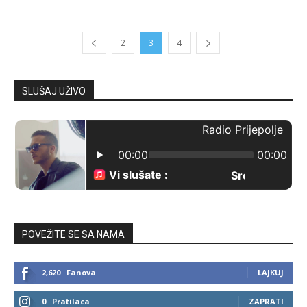
2
3
4
SLUŠAJ UŽIVO
POVEŽITE SE SA NAMA
2,620
Fanova
LAJKUJ
0
Pratilaca
ZAPRATI