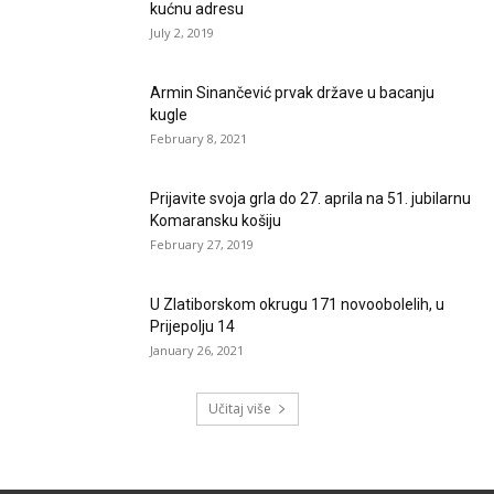
kućnu adresu
July 2, 2019
Armin Sinančević prvak države u bacanju
kugle
February 8, 2021
Prijavite svoja grla do 27. aprila na 51. jubilarnu
Komaransku košiju
February 27, 2019
U Zlatiborskom okrugu 171 novoobolelih, u
Prijepolju 14
January 26, 2021
Učitaj više