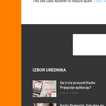
This site uses Akismet to reduce spam.
Learn h
IZBOR UREDNIKA
Da li ste preuzeli Radio
Prijepolje aplikaciju?
August 4, 2026
Radio Prijepolje: Vaš glas do