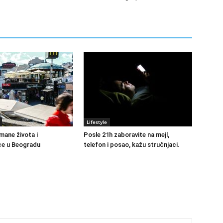
Lifestyle
mane života i
Posle 21h zaboravite na mejl,
ce u Beogradu
telefon i posao, kažu stručnjaci.