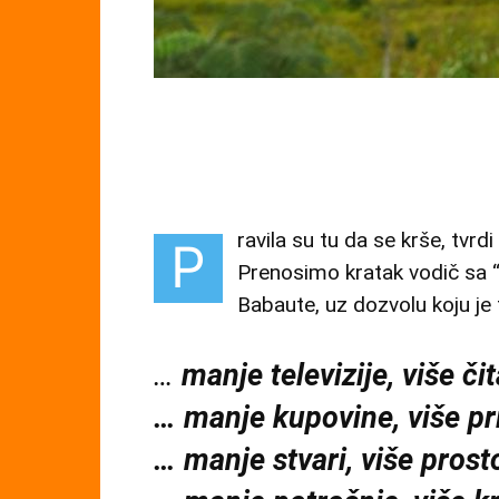
ravila su tu da se krše, tvrdi
P
Prenosimo kratak vodič sa 
Babaute, uz dozvolu koju je
…
manje televizije, više či
… manje kupovine, više p
… manje stvari, više pros