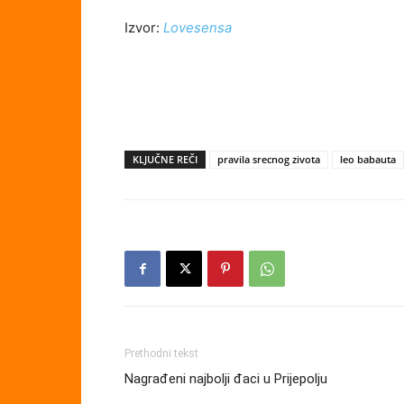
Izvor:
Lovesensa
KLJUČNE REČI
pravila srecnog zivota
leo babauta
Prethodni tekst
Nagrađeni najbolji đaci u Prijepolju