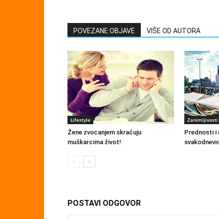
POVEZANE OBJAVE
VIŠE OD AUTORA
Lifestyle
Zanimljivosti
Žene zvocanjem skraćuju
Prednosti i 
muškarcima život!
svakodnevi
POSTAVI ODGOVOR