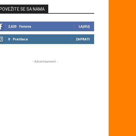
POVEŽITE SE SA NAMA
2,620
Fanova
LAJKUJ
0
Pratilaca
ZAPRATI
- Advertisement -