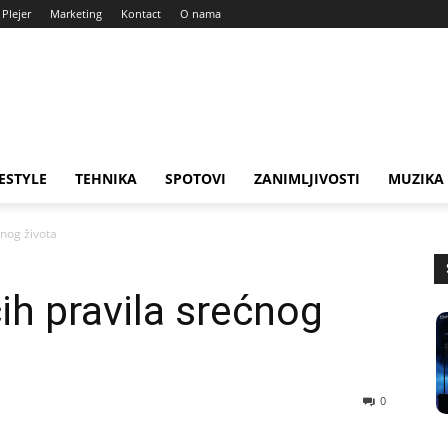
Plejer
Marketing
Kontact
O nama
FESTYLE
TEHNIKA
SPOTOVI
ZANIMLJIVOSTI
MUZIKA
ćnog života
ih pravila srećnog
0