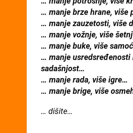
… manje potrošnje, više k
… manje brze hrane, više
… manje zauzetosti, više 
… manje vožnje, više šetn
… manje buke, više samo
… manje usredsređenosti 
sadašnjost…
… manje rada, više igre…
… manje brige, više osm
… dišite…