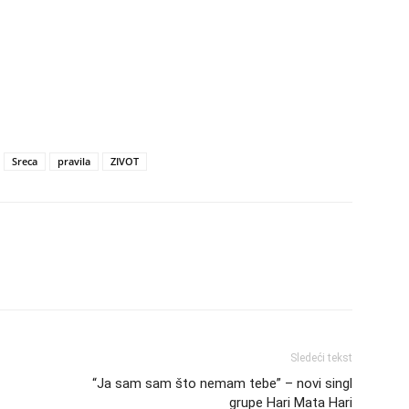
Sreca
pravila
ZIVOT
Sledeći tekst
“Ja sam sam što nemam tebe” – novi singl
grupe Hari Mata Hari