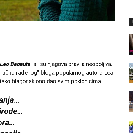
Leo Babauta
, ali su njegova pravila neodoljiva…
“ručno rađenog” bloga popularnog autora Lea
 tako blagonaklono dao svim poklonicima.
tanja…
rirode…
tora…