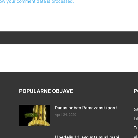
ow your comment data is processed.
POPULARNE OBJAVE
P
Danas počeo Ramazanski post
G
April 24, 2020
Li
Tr
V
U nedelju 11. avgusta muslimani