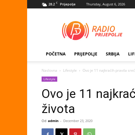
C
28.2
Thursday, August 6, 2026
Prijepolje
Radio
Prijepolje
POČETNA
PRIJEPOLJE
SRBIJA
LI
Naslovna
Lifestyle
Ovo je 11 najkraćih pravila sre
Lifestyle
Ovo je 11 najkrać
života
Od
admin
-
December 23, 2020