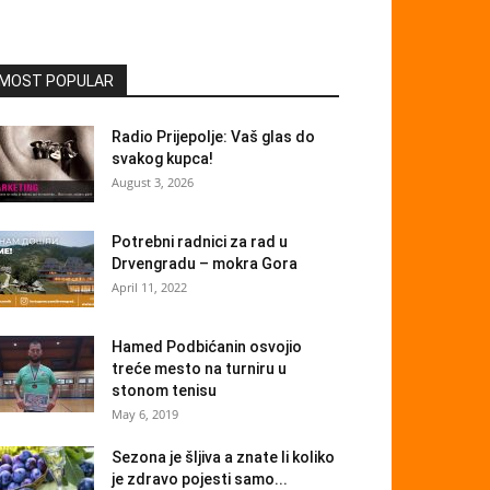
MOST POPULAR
Radio Prijepolje: Vaš glas do
svakog kupca!
August 3, 2026
Potrebni radnici za rad u
Drvengradu – mokra Gora
April 11, 2022
Hamed Podbićanin osvojio
treće mesto na turniru u
stonom tenisu
May 6, 2019
Sezona je šljiva a znate li koliko
je zdravo pojesti samo...