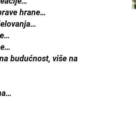
reacije…
 prave hrane…
delovanja…
je…
će…
na budućnost, više na
eha…