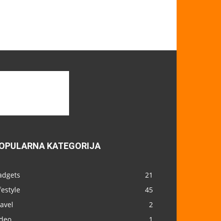
OPULARNA KATEGORIJA
adgets
21
festyle
45
avel
2
ideo
1