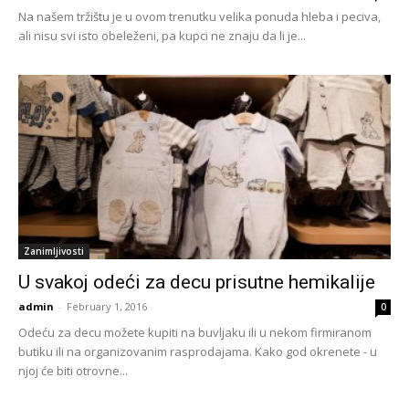
Na našem tržištu je u ovom trenutku velika ponuda hleba i peciva,
ali nisu svi isto obeleženi, pa kupci ne znaju da li je...
Zanimljivosti
U svakoj odeći za decu prisutne hemikalije
admin
-
February 1, 2016
0
Odeću za decu možete kupiti na buvljaku ili u nekom firmiranom
butiku ili na organizovanim rasprodajama. Kako god okrenete - u
njoj će biti otrovne...