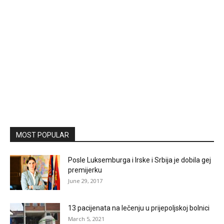
MOST POPULAR
Posle Luksemburga i Irske i Srbija je dobila gej
premijerku
June 29, 2017
13 pacijenata na lečenju u prijepoljskoj bolnici
March 5, 2021