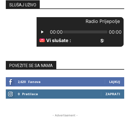
SLUŠAJ UŽIVO
POVEŽITE SE SA NAMA
2,620
Fanova
LAJKUJ
0
Pratilaca
ZAPRATI
- Advertisement -