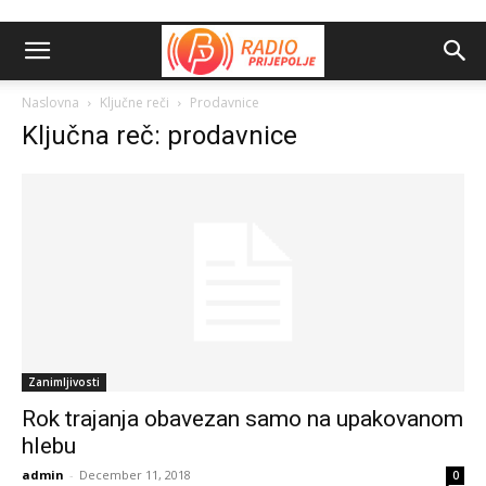
Naslovna
Ključne reči
Prodavnice
Ključna reč: prodavnice
Zanimljivosti
Rok trajanja obavezan samo na upakovanom
hlebu
admin
-
December 11, 2018
0