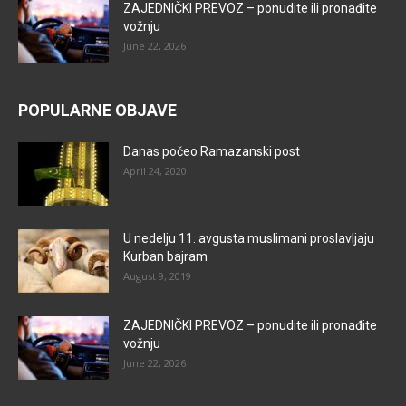
ZAJEDNIČKI PREVOZ – ponudite ili pronađite
vožnju
June 22, 2026
POPULARNE OBJAVE
Danas počeo Ramazanski post
April 24, 2020
U nedelju 11. avgusta muslimani proslavljaju
Kurban bajram
August 9, 2019
ZAJEDNIČKI PREVOZ – ponudite ili pronađite
vožnju
June 22, 2026