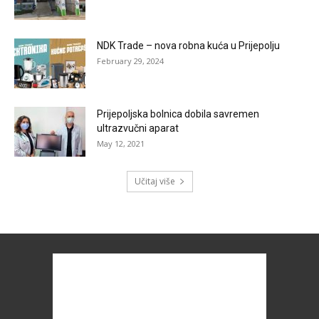
NDK Trade – nova robna kuća u Prijepolju
February 29, 2024
Prijepoljska bolnica dobila savremen
ultrazvučni aparat
May 12, 2021
Učitaj više