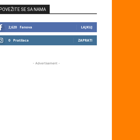
POVEŽITE SE SA NAMA
2,620
Fanova
LAJKUJ
0
Pratilaca
ZAPRATI
- Advertisement -