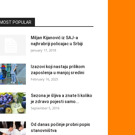
MOST POPULAR
Miljan Kijanović iz SAJ-a
najhrabriji policajac u Srbiji
January 17, 2018
Izazovi koji nastaju prilikom
zaposlenja u manjoj sredini
February 16, 2025
Sezona je šljiva a znate li koliko
je zdravo pojesti samo...
September 5, 2016
Od danas počinje probni popis
stanovništva