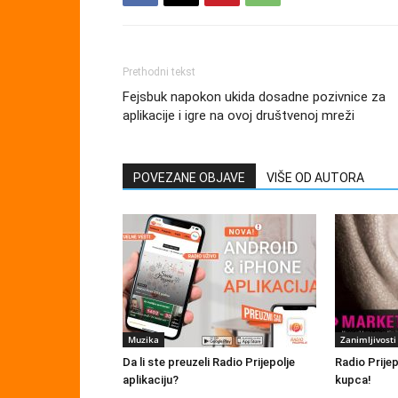
Prethodni tekst
Fejsbuk napokon ukida dosadne pozivnice za
aplikacije i igre na ovoj društvenoj mreži
POVEZANE OBJAVE
VIŠE OD AUTORA
Muzika
Zanimljivosti
Da li ste preuzeli Radio Prijepolje
Radio Prije
aplikaciju?
kupca!