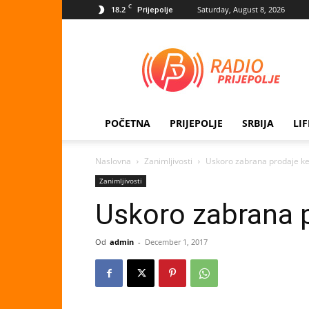
C
18.2
Saturday, August 8, 2026
Prijepolje
Radio
Prijepolje
POČETNA
PRIJEPOLJE
SRBIJA
LI
Naslovna
Zanimljivosti
Uskoro zabrana prodaje k
Zanimljivosti
Uskoro zabrana 
Od
admin
-
December 1, 2017