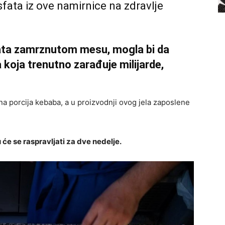
fata iz ove namirnice na zdravlje
ata zamrznutom mesu, mogla bi da
 koja trenutno zarađuje milijarde,
a porcija kebaba, a u proizvodnji ovog jela zaposlene
e se raspravljati za dve nedelje.