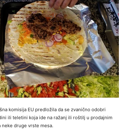
šna komisija EU predložila da se zvanično odobri
i ili teletini koja ide na ražanj ili roštilj u prodajnim
a neke druge vrste mesa.