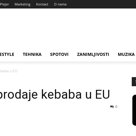
Plejer
Marketing
Kontact
O nama
FESTYLE
TEHNIKA
SPOTOVI
ZANIMLJIVOSTI
MUZIKA
ebaba u EU
prodaje kebaba u EU
0