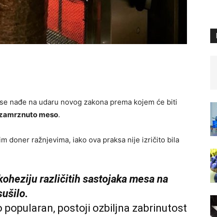
se nađe na udaru novog zakona prema kojem će biti
 zamrznuto meso
.
doner ražnjevima, iako ova praksa nije izričito bila
koheziju različitih sastojaka mesa na
sušilo.
 popularan, postoji ozbiljna zabrinutost