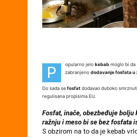
opularno jelo
kebab
moglo bi da 
P
zabranjeno
dodavanje fosfata u
Do sada se
fosfat
dodavao duboko smrznutim 
regulisana propisima EU.
Fosfat, inače, obezbeđuje bolju 
ražnju i meso bi se bez fosfata i
S obzirom na to da je kebab vrlo