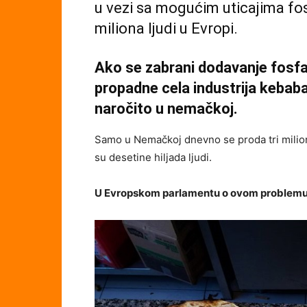
u vezi sa mogućim uticajima fos
miliona ljudi u Evropi.
Ako se zabrani dodavanje fosf
propadne cela industrija kebaba
naročito u nemačkoj.
Samo u Nemačkoj dnevno se proda tri milion
su desetine hiljada ljudi.
U Evropskom parlamentu o ovom problemu ć