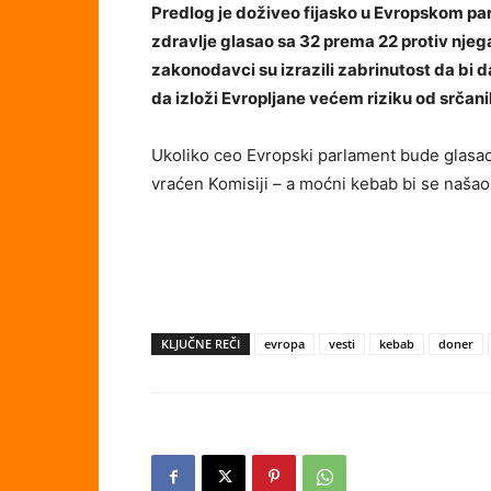
Predlog je doživeo fijasko u Evropskom p
zdravlje glasao sa 32 prema 22 protiv njega
zakonodavci su izrazili zabrinutost da b
da izloži Evropljane većem riziku od srčani
Ukoliko ceo Evropski parlament bude glasao 
vraćen Komisiji – a moćni kebab bi se našao 
KLJUČNE REČI
evropa
vesti
kebab
doner