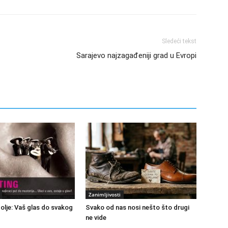
Sledeći tekst
Sarajevo najzagađeniji grad u Evropi
Zanimljivosti
polje: Vaš glas do svakog
Svako od nas nosi nešto što drugi
ne vide