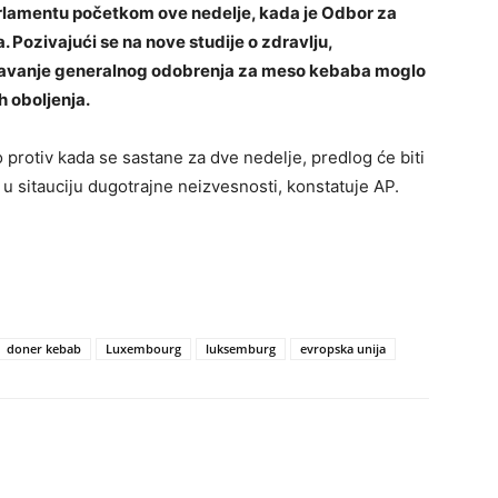
arlamentu početkom ove nedelje, kada je Odbor za
. Pozivajući se na nove studije o zdravlju,
i davanje generalnog odobrenja za meso kebaba moglo
h oboljenja.
protiv kada se sastane za dve nedelje, predlog će biti
u sitauciju dugotrajne neizvesnosti, konstatuje AP.
doner kebab
Luxembourg
luksemburg
evropska unija