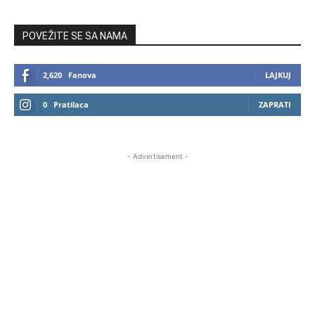
POVEŽITE SE SA NAMA
2,620
Fanova
LAJKUJ
0
Pratilaca
ZAPRATI
- Advertisement -