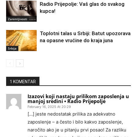
Radio Prijepolje: Vaš glas do svakog
kupca!
Zanimljivosti
Toplotni talas u Srbiji: Batut upozorava
na opasne vrućine do kraja juna
Srbija
1 KOMENTAR
Izazovi koji nastaju prilikom zaposlenja u
manjoj sredini • Radio Prijepolje
February 16, 2025 At 20:29
[…] jeste nedostatak prilika za adekvatno
zaposlenje – a često i bilo kakvo zaposlenje,
naročito ako je u pitanju prvi posao! Za razliku