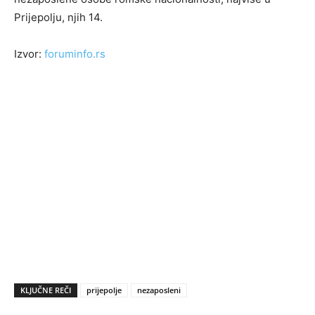
Prijepolju, njih 14.
Izvor:
foruminfo.rs
KLJUČNE REČI
prijepolje
nezaposleni