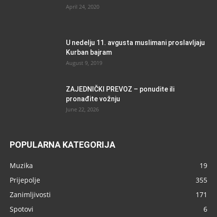
April 24, 2020
U nedelju 11. avgusta muslimani proslavljaju
Kurban bajram
August 9, 2019
ZAJEDNIČKI PREVOZ – ponudite ili
pronađite vožnju
June 22, 2026
POPULARNA KATEGORIJA
Muzika
19
Prijepolje
355
Zanimljivosti
171
Spotovi
6