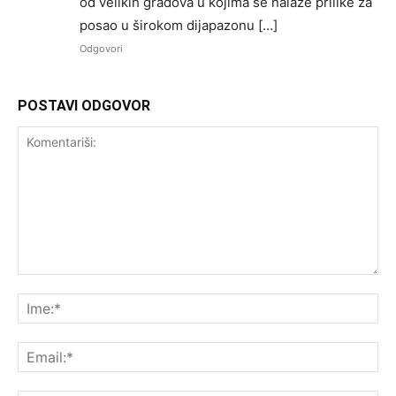
od velikih gradova u kojima se nalaze prilike za
posao u širokom dijapazonu […]
Odgovori
POSTAVI ODGOVOR