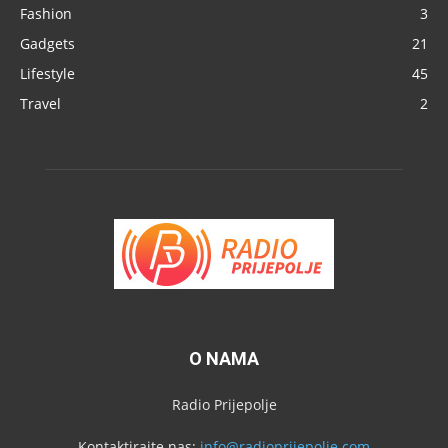
Fashion
3
Gadgets
21
Lifestyle
45
Travel
2
O NAMA
Radio Prijepolje
Kontaktirajte nas:
info@radioprijepolje.com