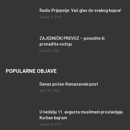
Radio Prijepolje: Vaš glas do svakog kupca!
August 3, 2026
ZAJEDNIČKI PREVOZ – ponudite ili
pronađite vožnju
June 22, 2026
POPULARNE OBJAVE
Danas počeo Ramazanski post
April 24, 2020
U nedelju 11. avgusta muslimani proslavljaju
Kurban bajram
August 9, 2019