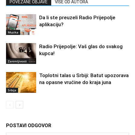
POVEZANE OBJAVE
VIŠE OD AUTORA
Da li ste preuzeli Radio Prijepolje
aplikaciju?
Muzika
Radio Prijepolje: Vaš glas do svakog
kupca!
Zanimljivosti
Toplotni talas u Srbiji: Batut upozorava
na opasne vrućine do kraja juna
Srbija
POSTAVI ODGOVOR