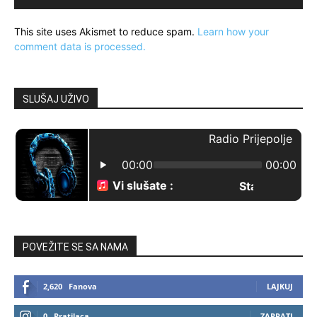
This site uses Akismet to reduce spam.
Learn how your
comment data is processed.
SLUŠAJ UŽIVO
POVEŽITE SE SA NAMA
2,620
Fanova
LAJKUJ
0
Pratilaca
ZAPRATI