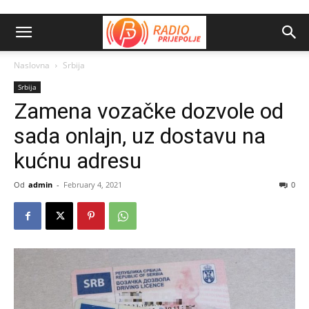
Naslovna
Srbija
Srbija
Zamena vozačke dozvole od
sada onlajn, uz dostavu na
kućnu adresu
Od
admin
-
February 4, 2021
0