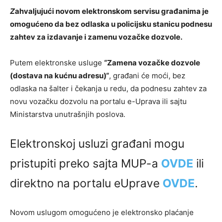
Z
ahvaljujući novom elektronskom servisu građanima je
omogućeno da bez odlaska u policijsku stanicu podnesu
zahtev za izdavanje i zamenu vozačke dozvole.
Putem elektronske usluge
“Zamena vozačke dozvole
(dostava na kućnu adresu)“
, građani će moći, bez
odlaska na šalter i čekanja u redu, da podnesu zahtev za
novu vozačku dozvolu na portalu e-Uprava ili sajtu
Ministarstva unutrašnjih poslova.
Elektronskoj usluzi građani mogu
pristupiti preko sajta MUP-a
OVDE
ili
direktno na portalu eUprave
OVDE
.
Novom uslugom omogućeno je elektronsko plaćanje