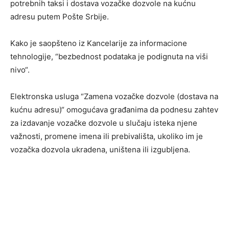
potrebnih taksi i dostava vozačke dozvole na kućnu
adresu putem Pošte Srbije.
Kako je saopšteno iz Kancelarije za informacione
tehnologije, “bezbednost podataka je podignuta na viši
nivo“.
Elektronska usluga “Zamena vozačke dozvole (dostava na
kućnu adresu)“ omogućava građanima da podnesu zahtev
za izdavanje vozačke dozvole u slučaju isteka njene
važnosti, promene imena ili prebivališta, ukoliko im je
vozačka dozvola ukradena, uništena ili izgubljena.