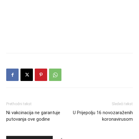
Prethodni tekst
Sledeći tekst
Ni vakcinacija ne garantuje
U Prijepolju 16 novozaraženih
putovanja ove godine
koronavirusom