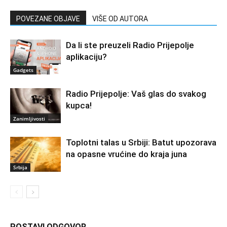
POVEZANE OBJAVE
VIŠE OD AUTORA
Da li ste preuzeli Radio Prijepolje
aplikaciju?
Gadgets
Radio Prijepolje: Vaš glas do svakog
kupca!
Zanimljivosti
Toplotni talas u Srbiji: Batut upozorava
na opasne vrućine do kraja juna
Srbija
POSTAVI ODGOVOR