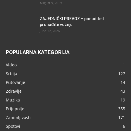
August 9, 2019
ZAJEDNIČKI PREVOZ – ponudite ili
pronađite vožnju
June 22, 2026
POPULARNA KATEGORIJA
Video
1
Srbija
127
Putovanje
14
Zdravlje
43
Muzika
19
Prijepolje
355
Zanimljivosti
171
Spotovi
6