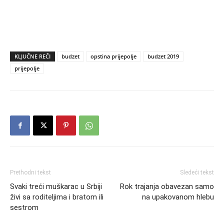
KLJUČNE REČI
budzet
opstina prijepolje
budzet 2019
prijepolje
Prethodni tekst
Sledeći tekst
Svaki treći muškarac u Srbiji
Rok trajanja obavezan samo
živi sa roditeljima i bratom ili
na upakovanom hlebu
sestrom