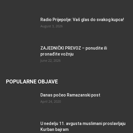
Radio Prijepolje: Vaš glas do svakog kupca!
August 3, 2026
ZAJEDNIČKI PREVOZ – ponudite ili
pronađite vožnju
June 22, 2026
POPULARNE OBJAVE
Danas počeo Ramazanski post
April 24, 2020
U nedelju 11. avgusta muslimani proslavljaju
Kurban bajram