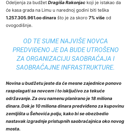
Odeljenja za budžet
Dragiša Rakonjac
koji je istakao da
će kasa grada na Limu u narednoj godini biti teška
1.257.305.961.oo dinara
što je za skoro
7% više
od
ovogodišnje.
OD TE SUME NAJVIŠE NOVCA
PREDVIĐENO JE DA BUDE UTROŠENO
ZA ORGANIZACIJU SAOBRAĆAJA I
SAOBRAĆAJNE INFRASTRUKTURE.
Novina u budžetu jeste da će mesne zajednice ponovo
raspolagati sa novcem i to isključivo za tekuće
održavanje. Za ovu namenu planirano je 18 miliona
dinara. Dok je 10 miliona dinara predviđeno za kupovinu
zemljišta u Šehovića polju, kako bi se obezbedio
nastavak izgradnje pristupnih saobraćajnica oko novog
mosta.