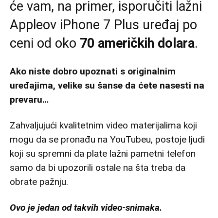
će vam, na primer, isporučiti lažni
Appleov iPhone 7 Plus uređaj po
ceni od oko
70 američkih dolara
.
Ako niste dobro upoznati s originalnim
uređajima, velike su šanse da ćete nasesti na
prevaru…
Zahvaljujući kvalitetnim video materijalima koji
mogu da se pronađu na YouTubeu, postoje ljudi
koji su spremni da plate lažni pametni telefon
samo da bi upozorili ostale na šta treba da
obrate pažnju.
Ovo je jedan od takvih video-snimaka.