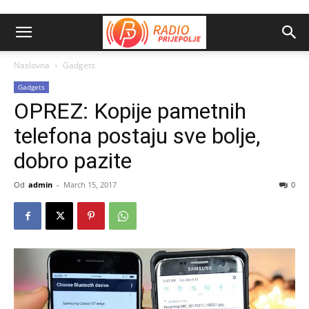
Naslovna
Gadgets
Gadgets
OPREZ: Kopije pametnih
telefona postaju sve bolje,
dobro pazite
Od
admin
-
March 15, 2017
0