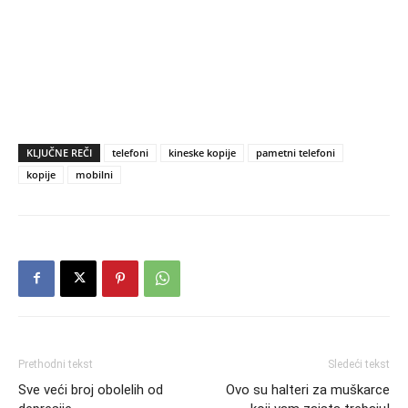
KLJUČNE REČI
telefoni
kineske kopije
pametni telefoni
kopije
mobilni
Prethodni tekst
Sledeći tekst
Sve veći broj obolelih od
Ovo su halteri za muškarce