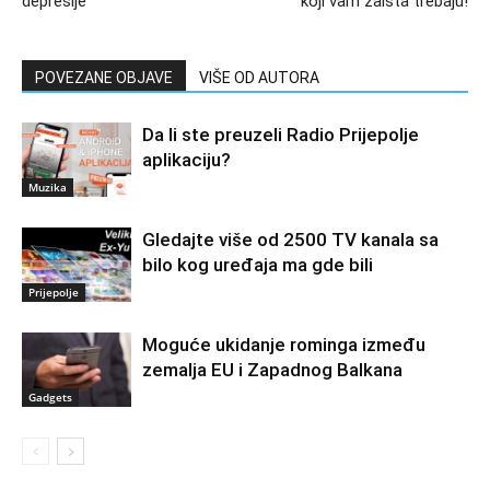
depresije
koji vam zaista trebaju!
POVEZANE OBJAVE
VIŠE OD AUTORA
Da li ste preuzeli Radio Prijepolje
aplikaciju?
Muzika
Gledajte više od 2500 TV kanala sa
bilo kog uređaja ma gde bili
Prijepolje
Moguće ukidanje rominga između
zemalja EU i Zapadnog Balkana
Gadgets