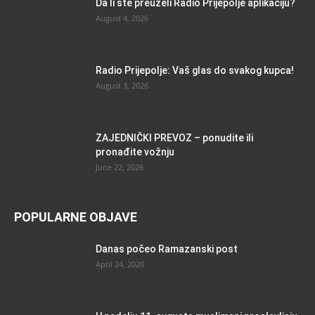
Da li ste preuzeli Radio Prijepolje aplikaciju?
August 4, 2026
Radio Prijepolje: Vaš glas do svakog kupca!
August 3, 2026
ZAJEDNIČKI PREVOZ – ponudite ili
pronađite vožnju
June 22, 2026
POPULARNE OBJAVE
Danas počeo Ramazanski post
April 24, 2020