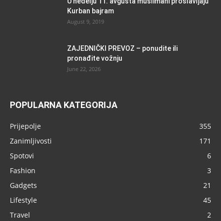
U nedelju 11. avgusta muslimani proslavljaju
Kurban bajram
August 9, 2019
ZAJEDNIČKI PREVOZ – ponudite ili
pronađite vožnju
June 22, 2026
POPULARNA KATEGORIJA
Prijepolje
355
Zanimljivosti
171
Spotovi
6
Fashion
3
Gadgets
21
Lifestyle
45
Travel
2