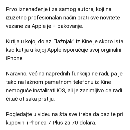
Prvo iznenađenje i za samog autora, koji na
izuzetno profesionalan način prati sve novitete
vezane za Apple je – pakovanje.
Kutija u kojoj dolazi “lažnjak” iz Kine je skoro ista
kao kutija u kojoj Apple isporučuje svoj orginalni
iPhone.
Naravno, većina naprednih funkcija ne radi, pa je
tako na lažnom pametnom telefonu iz Kine
nemoguće instalirati iOS, ali je zanimljivo da radi
čitač otisaka prstiju.
Pogledajte u videu na šta sve treba da pazite pri
kupovini iPhonea 7 Plus za 70 dolara.