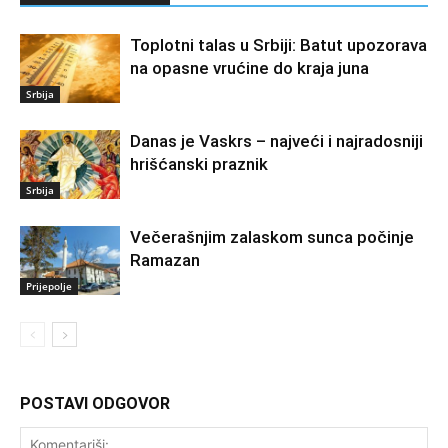
Toplotni talas u Srbiji: Batut upozorava
na opasne vrućine do kraja juna
Srbija
Danas je Vaskrs – najveći i najradosniji
hrišćanski praznik
Srbija
Večerašnjim zalaskom sunca počinje
Ramazan
Prijepolje
POSTAVI ODGOVOR