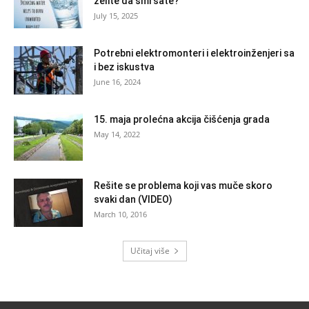
želite da smršate?
July 15, 2025
Potrebni elektromonteri i elektroinženjeri sa
i bez iskustva
June 16, 2024
15. maja prolećna akcija čišćenja grada
May 14, 2022
Rešite se problema koji vas muče skoro
svaki dan (VIDEO)
March 10, 2016
Učitaj više