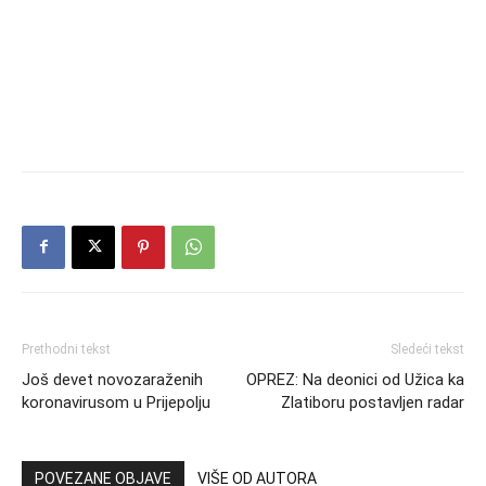
Prethodni tekst
Sledeći tekst
Još devet novozaraženih
OPREZ: Na deonici od Užica ka
koronavirusom u Prijepolju
Zlatiboru postavljen radar
POVEZANE OBJAVE
VIŠE OD AUTORA