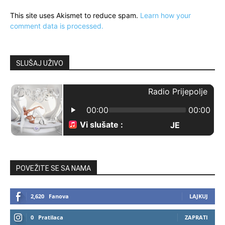
This site uses Akismet to reduce spam.
Learn how your
comment data is processed.
SLUŠAJ UŽIVO
POVEŽITE SE SA NAMA
2,620
Fanova
LAJKUJ
0
Pratilaca
ZAPRATI