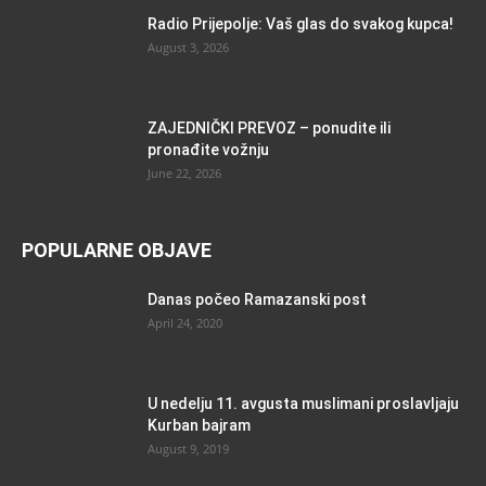
Radio Prijepolje: Vaš glas do svakog kupca!
August 3, 2026
ZAJEDNIČKI PREVOZ – ponudite ili
pronađite vožnju
June 22, 2026
POPULARNE OBJAVE
Danas počeo Ramazanski post
April 24, 2020
U nedelju 11. avgusta muslimani proslavljaju
Kurban bajram
August 9, 2019