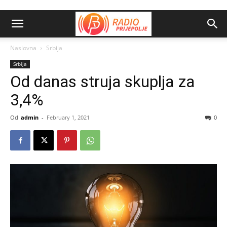
Naslovna
Srbija
Srbija
Od danas struja skuplja za
3,4%
Od
admin
-
February 1, 2021
0