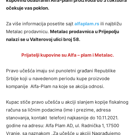
kupovinu odabranih Alfa-plam proizvoda do 31.oktobra
očekuje vas poklon.
Za više informacija posetite sajt
alfaplam.rs
ili najbližu
Metalac prodavnicu.
Metalac prodavnica u Prijepolju
nalazi se u Valterovoj ulici broj 58.
Prijatelji kupovine su Alfa – plam i Metalac.
Pravo učešća imaju svi punoletni građani Republike
Srbije koji u navedenom periodu kupe proizvode
kompanije Alfa-Plam na koje se akcija odnosi.
Kupac stiče pravo učešća u akciji slanjem kopije fiskalnog
računa sa ličnim podacima (ime i prezime, adresa
stanovanja, kontakt telefon) najkasnije do 10.11.2021.
godine na adresu: Alfa Plam AD, ul. Radnička 1, 17500
Vranje, sa naznakom „Za učešće u akciji Nagrađujemo