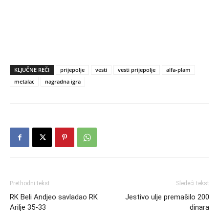
KLJUČNE REČI
prijepolje
vesti
vesti prijepolje
alfa-plam
metalac
nagradna igra
Prethodni tekst
Sledeći tekst
RK Beli Andjeo savladao RK
Jestivo ulje premašilo 200
Arilje 35-33
dinara