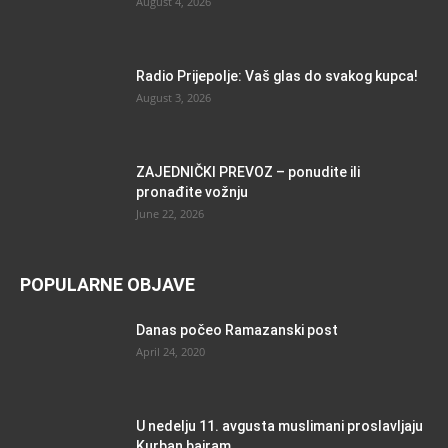
August 4, 2026
Radio Prijepolje: Vaš glas do svakog kupca!
August 3, 2026
ZAJEDNIČKI PREVOZ – ponudite ili
pronađite vožnju
June 22, 2026
POPULARNE OBJAVE
Danas počeo Ramazanski post
April 24, 2020
U nedelju 11. avgusta muslimani proslavljaju
Kurban bajram