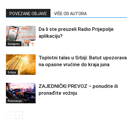
POVEZANE OBJAVE
VIŠE OD AUTORA
Da li ste preuzeli Radio Prijepolje
aplikaciju?
Gadgets
Toplotni talas u Srbiji: Batut upozorava
na opasne vrućine do kraja juna
Srbija
ZAJEDNIČKI PREVOZ – ponudite ili
pronađite vožnju
Putovanje