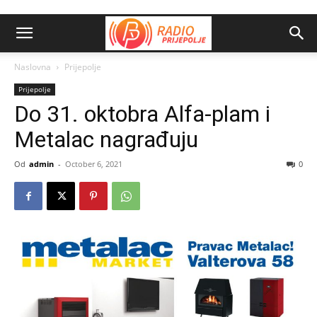
Naslovna
Prijepolje
Prijepolje
Do 31. oktobra Alfa-plam i
Metalac nagrađuju
Od
admin
-
October 6, 2021
0